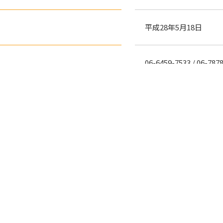
平成28年5月18日
06-6459-7533 / 06-787
就労継続支援A型サー
指定障がい福祉サービ
事業所番号 27141012
第1期 H28.5-H29.3
第2期 H29.4-H30.3
第3期 H30.4-H31.3
第4期 H31.4-R2.3