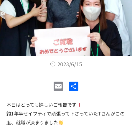
2023/6/15
E
共
m
有
ai
本日はとっても嬉しいご報告です
l
約1年半セイフティで頑張って下さっていたTさんがこの
度、就職が決まりました