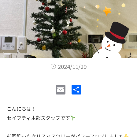
2024/11/29
E
共
m
有
ai
こんにちは！
l
セイフティ本部スタッフです
前回飾ったクリスマスツリーがパワーアップしました