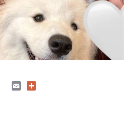
E
共
m
有
ai
l